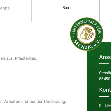
teppe
Bau
Ansc
en aus: Pflasterbau,
Scholl
86450
Kont
der Arbeiten und bei der Umsetzung.
Ni