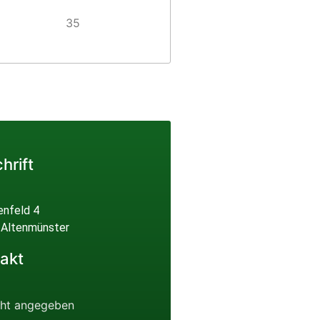
35
hrift
enfeld 4
 Altenmünster
akt
cht angegeben