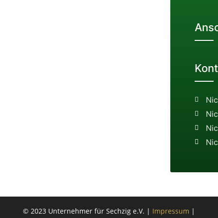
Ansc
Kont
Ni
Ni
Ni
Ni
© 2023 Unternehmer für Sechzig e.V. |
Impressum
|